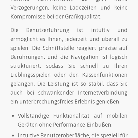
Verzögerungen, keine Ladezeiten und keine
Kompromisse bei der Grafikqualität.
Die Benutzerführung ist intuitiv und
ermöglicht es Ihnen, jederzeit und überall zu
spielen. Die Schnittstelle reagiert präzise auf
Berührungen, und die Navigation ist logisch
strukturiert, sodass Sie schnell zu Ihren
Lieblingsspielen oder den Kassenfunktionen
gelangen. Die Leistung ist so stabil, dass Sie
auch bei schwankender Internetverbindung
ein unterbrechungsfreies Erlebnis genießen.
Vollständige Funktionalität auf mobilen
Geräten ohne Performance-Einbußen.
Intuitive Benutzeroberfläche, die speziell für