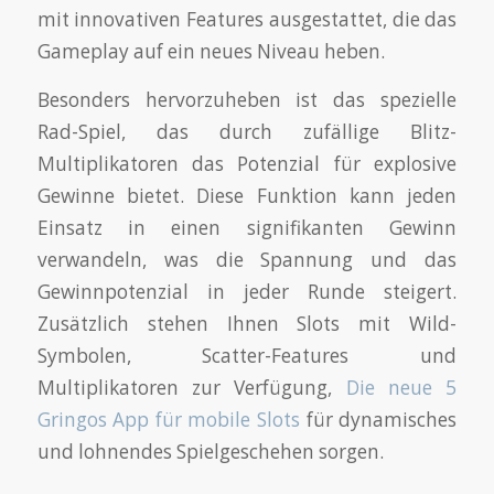
mit innovativen Features ausgestattet, die das
Gameplay auf ein neues Niveau heben.
Besonders hervorzuheben ist das spezielle
Rad-Spiel, das durch zufällige Blitz-
Multiplikatoren das Potenzial für explosive
Gewinne bietet. Diese Funktion kann jeden
Einsatz in einen signifikanten Gewinn
verwandeln, was die Spannung und das
Gewinnpotenzial in jeder Runde steigert.
Zusätzlich stehen Ihnen Slots mit Wild-
Symbolen, Scatter-Features und
Multiplikatoren zur Verfügung,
Die neue 5
Gringos App für mobile Slots
für dynamisches
und lohnendes Spielgeschehen sorgen.