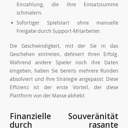
Einzahlung, die Ihre Einsatzsumme
schmälern.
Sofortiger Spielstart ohne manuelle
Freigabe durch Support-Mitarbeiter.
Die Geschwindigkeit, mit der Sie in das
Geschehen eintreten, definiert Ihren Erfolg.
Während andere Spieler noch ihre Daten
eingeben, haben Sie bereits mehrere Runden
absolviert und Ihre Strategie angepasst. Diese
Effizienz ist der erste Vorteil, der diese
Plattform von der Masse abhebt.
Finanzielle Souveränität
durch rasante