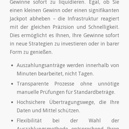
Gewinne sofort zu liquidieren. Egal, ob Sie
einen kleinen Gewinn oder einen signifikanten
Jackpot abheben – die Infrastruktur reagiert
mit der gleichen Präzision und Schnelligkeit.
Dies ermöglicht es Ihnen, Ihre Gewinne sofort
in neue Strategien zu investieren oder in barer
Form zu genießen.
Auszahlungsanträge werden innerhalb von
Minuten bearbeitet, nicht Tagen.
Transparente Prozesse ohne unnötige
manuelle Prüfungen für Standardbeträge.
Hochsichere Übertragungswege, die Ihre
Daten und Mittel schützen.
Flexibilität bei der Wahl der
Auszahlungsmethode entsprechend Ihren