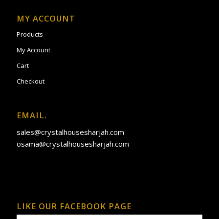
MY ACCOUNT
Products
My Account
Cart
Checkout
EMAIL.
sales@crystalhousesharjah.com
osama@crystalhousesharjah.com
LIKE OUR FACEBOOK PAGE