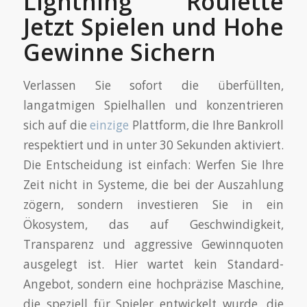
Lightning Roulette
Jetzt Spielen und Hohe
Gewinne Sichern
Verlassen Sie sofort die überfüllten,
langatmigen Spielhallen und konzentrieren
sich auf die
einzige
Plattform, die Ihre Bankroll
respektiert und in unter 30 Sekunden aktiviert.
Die Entscheidung ist einfach: Werfen Sie Ihre
Zeit nicht in Systeme, die bei der Auszahlung
zögern, sondern investieren Sie in ein
Ökosystem, das auf Geschwindigkeit,
Transparenz und aggressive Gewinnquoten
ausgelegt ist. Hier wartet kein Standard-
Angebot, sondern eine hochpräzise Maschine,
die speziell für Spieler entwickelt wurde, die