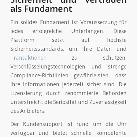
als Fundament
Ein solides Fundament ist Voraussetzung für
jedes erfolgreiche Unterfangen. Diese
Plattform setzt auf höchste
Sicherheitsstandards, um Ihre Daten und
Transaktionen
zu schützen.
Verschlüsselungstechnologien und strenge
Compliance-Richtlinien gewährleisten, dass
Ihre Informationen jederzeit sicher sind. Die
Lizenzierung durch renommierte Behörden
unterstreicht die Seriosität und Zuverlässigkeit
des Anbieters.
Der Kundensupport ist rund um die Uhr
verfügbar und bietet schnelle, kompetente