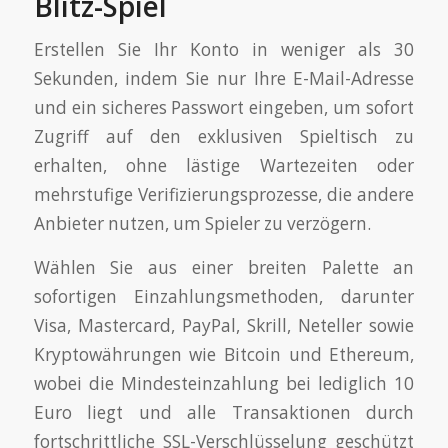
Blitz-Spiel
Erstellen Sie Ihr Konto in weniger als 30
Sekunden, indem Sie nur Ihre E-Mail-Adresse
und ein sicheres Passwort eingeben, um sofort
Zugriff auf den exklusiven Spieltisch zu
erhalten, ohne lästige Wartezeiten oder
mehrstufige Verifizierungsprozesse, die andere
Anbieter nutzen, um Spieler zu verzögern.
Wählen Sie aus einer breiten Palette an
sofortigen Einzahlungsmethoden, darunter
Visa, Mastercard, PayPal, Skrill, Neteller sowie
Kryptowährungen wie Bitcoin und Ethereum,
wobei die Mindesteinzahlung bei lediglich 10
Euro liegt und alle Transaktionen durch
fortschrittliche SSL-Verschlüsselung geschützt