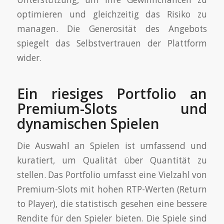
optimieren und gleichzeitig das Risiko zu
managen. Die Generosität des Angebots
spiegelt das Selbstvertrauen der Plattform
wider.
Ein riesiges Portfolio an
Premium-Slots und
dynamischen Spielen
Die Auswahl an Spielen ist umfassend und
kuratiert, um Qualität über Quantität zu
stellen. Das Portfolio umfasst eine Vielzahl von
Premium-Slots mit hohen RTP-Werten (Return
to Player), die statistisch gesehen eine bessere
Rendite für den Spieler bieten. Die Spiele sind