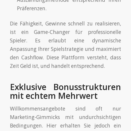
Präferenzen.
Die Fähigkeit, Gewinne schnell zu realisieren,
ist ein Game-Changer für professionelle
Spieler. Es erlaubt eine dynamische
Anpassung Ihrer Spielstrategie und maximiert
den Cashflow. Diese Plattform versteht, dass
Zeit Geld ist, und handelt entsprechend.
Exklusive Bonusstrukturen
mit echtem Mehrwert
Willkommensangebote sind oft nur
Marketing-Gimmicks mit undurchsichtigen
Bedingungen. Hier erhalten Sie jedoch ein