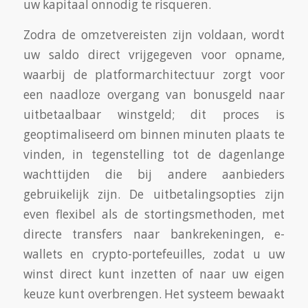
uw kapitaal onnodig te risqueren.
Zodra de omzetvereisten zijn voldaan, wordt
uw saldo direct vrijgegeven voor opname,
waarbij de platformarchitectuur zorgt voor
een naadloze overgang van bonusgeld naar
uitbetaalbaar winstgeld; dit proces is
geoptimaliseerd om binnen minuten plaats te
vinden, in tegenstelling tot de dagenlange
wachttijden die bij andere aanbieders
gebruikelijk zijn. De uitbetalingsopties zijn
even flexibel als de stortingsmethoden, met
directe transfers naar bankrekeningen, e-
wallets en crypto-portefeuilles, zodat u uw
winst direct kunt inzetten of naar uw eigen
keuze kunt overbrengen. Het systeem bewaakt