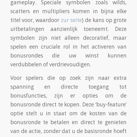
gameplay. Speciale symbolen zoals wilds,
scatters en multipliers komen in bijna elke
titel voor, waardoor
zur seite
) de kans op grote
uitbetalingen aanzienlijk toeneemt. Deze
symbolen zijn niet alleen decoratief, maar
spelen een cruciale rol in het activeren van
bonusrondes die uw winst kunnen
verdubbelen of verdrievoudigen.
Voor spelers die op zoek zijn naar extra
spanning en directe toegang tot
bonusfuncties, zijn er opties om de
bonusronde direct te kopen. Deze ‘buy-feature’
optie stelt u in staat om de kosten van de
bonusronde te betalen en direct te genieten
van de actie, zonder dat u de basisronde hoeft