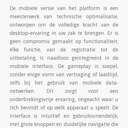
De mobiele versie van het platform is een
meesterwerk van technische optimalisatie,
ontworpen om de volledige kracht van de
desktop-ervaring in uw zak te brengen. Er is
geen compromis gemaakt op functionaliteit;
elke functie, van de registratie tot de
uitbetaling, is naadloos geïntegreerd in de
mobiele interface. De gameplay is soepel,
zonder enige vorm van vertraging of laadtijd,
zelfs bij het gebruik van mobiele data-
netwerken. Dit zorgt voor een
onderbrekingsvrije ervaring, ongeacht waar u
zich bevindt of op welk apparaat u speelt. De
interface is intuïtief en gebruiksvriendelijk,
met grote knoppen en duidelijke navigatie die