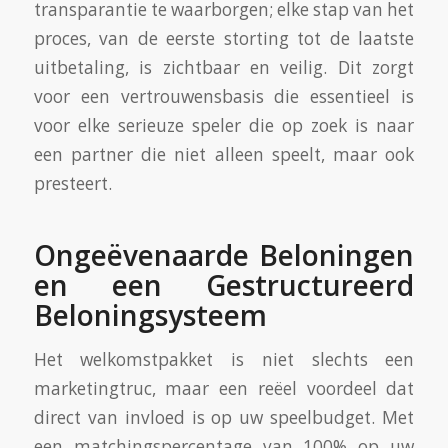
transparantie te waarborgen; elke stap van het
proces, van de eerste storting tot de laatste
uitbetaling, is zichtbaar en veilig. Dit zorgt
voor een vertrouwensbasis die essentieel is
voor elke serieuze speler die op zoek is naar
een partner die niet alleen speelt, maar ook
presteert.
Ongeëvenaarde Beloningen
en een Gestructureerd
Beloningsysteem
Het welkomstpakket is niet slechts een
marketingtruc, maar een reëel voordeel dat
direct van invloed is op uw speelbudget. Met
een matchingspercentage van 100% op uw