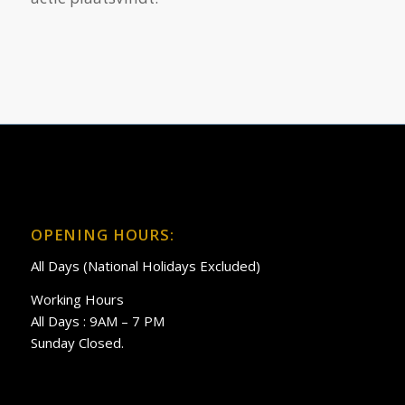
OPENING HOURS:
All Days (National Holidays Excluded)
Working Hours
All Days : 9AM – 7 PM
Sunday Closed.