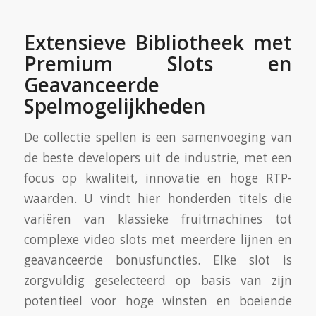
Extensieve Bibliotheek met
Premium Slots en
Geavanceerde
Spelmogelijkheden
De collectie spellen is een samenvoeging van
de beste developers uit de industrie, met een
focus op kwaliteit, innovatie en hoge RTP-
waarden. U vindt hier honderden titels die
variëren van klassieke fruitmachines tot
complexe video slots met meerdere lijnen en
geavanceerde bonusfuncties. Elke slot is
zorgvuldig geselecteerd op basis van zijn
potentieel voor hoge winsten en boeiende