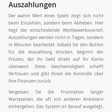
Auszahlungen
Der wahre Wert eines Spiels zeigt sich nicht
beim Einzahlen, sondern beim Abheben. Hier
liegt der entscheidende Wettbewerbsvorteil:
Auszahlungen werden nicht in Tagen, sondern
in Minuten bearbeitet. Sobald Sie den Button
für die Auszahlung drücken, beginnt der
Prozess, der Ihr Geld direkt auf Ihr Konto
überweist. Diese Geschwindigkeit schafft
Vertrauen und gibt Ihnen die Kontrolle über
Ihre Finanzen zurück.
Vergessen Sie die Frustration langer
Wartezeiten, die oft mit anderen Anbietern
einhergehen. Das System ist darauf ausgelegt,