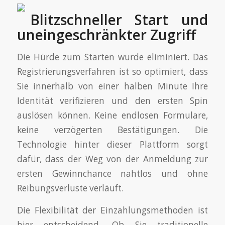
Blitzschneller Start und
uneingeschränkter Zugriff
Die Hürde zum Starten wurde eliminiert. Das
Registrierungsverfahren ist so optimiert, dass
Sie innerhalb von einer halben Minute Ihre
Identität verifizieren und den ersten Spin
auslösen können. Keine endlosen Formulare,
keine verzögerten Bestätigungen. Die
Technologie hinter dieser Plattform sorgt
dafür, dass der Weg von der Anmeldung zur
ersten Gewinnchance nahtlos und ohne
Reibungsverluste verläuft.
Die Flexibilität der Einzahlungsmethoden ist
hier entscheidend. Ob Sie traditionelle