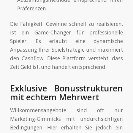
Präferenzen.
Die Fähigkeit, Gewinne schnell zu realisieren,
ist ein Game-Changer für professionelle
Spieler. Es erlaubt eine dynamische
Anpassung Ihrer Spielstrategie und maximiert
den Cashflow. Diese Plattform versteht, dass
Zeit Geld ist, und handelt entsprechend.
Exklusive Bonusstrukturen
mit echtem Mehrwert
Willkommensangebote sind oft nur
Marketing-Gimmicks mit undurchsichtigen
Bedingungen. Hier erhalten Sie jedoch ein