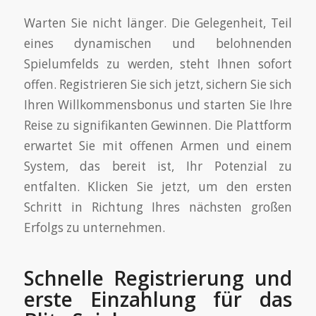
Warten Sie nicht länger. Die Gelegenheit, Teil
eines dynamischen und belohnenden
Spielumfelds zu werden, steht Ihnen sofort
offen. Registrieren Sie sich jetzt, sichern Sie sich
Ihren Willkommensbonus und starten Sie Ihre
Reise zu signifikanten Gewinnen. Die Plattform
erwartet Sie mit offenen Armen und einem
System, das bereit ist, Ihr Potenzial zu
entfalten. Klicken Sie jetzt, um den ersten
Schritt in Richtung Ihres nächsten großen
Erfolgs zu unternehmen.
Schnelle Registrierung und
erste Einzahlung für das