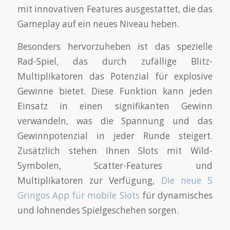
mit innovativen Features ausgestattet, die das
Gameplay auf ein neues Niveau heben.
Besonders hervorzuheben ist das spezielle
Rad-Spiel, das durch zufällige Blitz-
Multiplikatoren das Potenzial für explosive
Gewinne bietet. Diese Funktion kann jeden
Einsatz in einen signifikanten Gewinn
verwandeln, was die Spannung und das
Gewinnpotenzial in jeder Runde steigert.
Zusätzlich stehen Ihnen Slots mit Wild-
Symbolen, Scatter-Features und
Multiplikatoren zur Verfügung,
Die neue 5
Gringos App für mobile Slots
für dynamisches
und lohnendes Spielgeschehen sorgen.