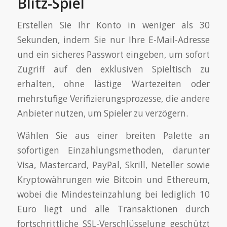
Blitz-Spiel
Erstellen Sie Ihr Konto in weniger als 30
Sekunden, indem Sie nur Ihre E-Mail-Adresse
und ein sicheres Passwort eingeben, um sofort
Zugriff auf den exklusiven Spieltisch zu
erhalten, ohne lästige Wartezeiten oder
mehrstufige Verifizierungsprozesse, die andere
Anbieter nutzen, um Spieler zu verzögern.
Wählen Sie aus einer breiten Palette an
sofortigen Einzahlungsmethoden, darunter
Visa, Mastercard, PayPal, Skrill, Neteller sowie
Kryptowährungen wie Bitcoin und Ethereum,
wobei die Mindesteinzahlung bei lediglich 10
Euro liegt und alle Transaktionen durch
fortschrittliche SSL-Verschlüsselung geschützt