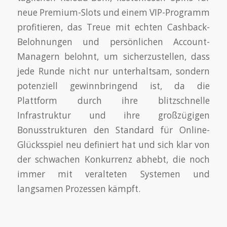
neue Premium-Slots und einem VIP-Programm
profitieren, das Treue mit echten Cashback-
Belohnungen und persönlichen Account-
Managern belohnt, um sicherzustellen, dass
jede Runde nicht nur unterhaltsam, sondern
potenziell gewinnbringend ist, da die
Plattform durch ihre blitzschnelle
Infrastruktur und ihre großzügigen
Bonusstrukturen den Standard für Online-
Glücksspiel neu definiert hat und sich klar von
der schwachen Konkurrenz abhebt, die noch
immer mit veralteten Systemen und
langsamen Prozessen kämpft.