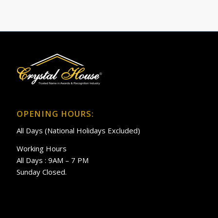
OPENING HOURS:
All Days (National Holidays Excluded)
Working Hours
All Days : 9AM – 7 PM
Sunday Closed.