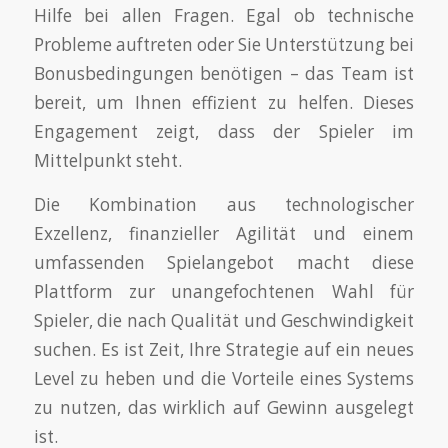
Hilfe bei allen Fragen. Egal ob technische
Probleme auftreten oder Sie Unterstützung bei
Bonusbedingungen benötigen – das Team ist
bereit, um Ihnen effizient zu helfen. Dieses
Engagement zeigt, dass der Spieler im
Mittelpunkt steht.
Die Kombination aus technologischer
Exzellenz, finanzieller Agilität und einem
umfassenden Spielangebot macht diese
Plattform zur unangefochtenen Wahl für
Spieler, die nach Qualität und Geschwindigkeit
suchen. Es ist Zeit, Ihre Strategie auf ein neues
Level zu heben und die Vorteile eines Systems
zu nutzen, das wirklich auf Gewinn ausgelegt
ist.