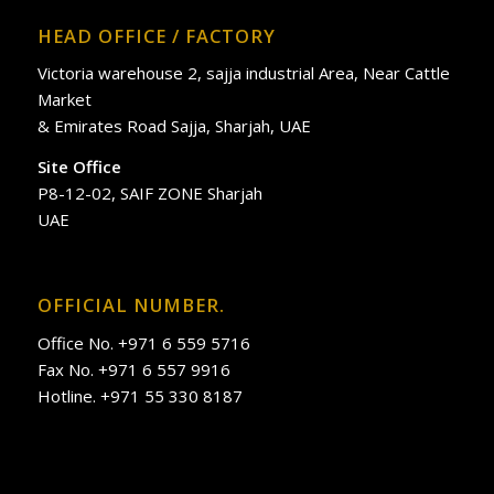
HEAD OFFICE / FACTORY
Victoria warehouse 2, sajja industrial Area, Near Cattle
Market
& Emirates Road Sajja, Sharjah, UAE
Site Office
P8-12-02, SAIF ZONE Sharjah
UAE
OFFICIAL NUMBER.
Office No. +971 6 559 5716
Fax No. +971 6 557 9916
Hotline. +971 55 330 8187