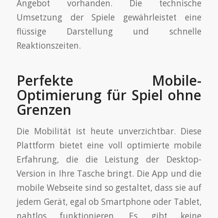
Angebot vorhanden. Die technische
Umsetzung der Spiele gewährleistet eine
flüssige Darstellung und schnelle
Reaktionszeiten.
Perfekte Mobile-
Optimierung für Spiel ohne
Grenzen
Die Mobilität ist heute unverzichtbar. Diese
Plattform bietet eine voll optimierte mobile
Erfahrung, die die Leistung der Desktop-
Version in Ihre Tasche bringt. Die App und die
mobile Webseite sind so gestaltet, dass sie auf
jedem Gerät, egal ob Smartphone oder Tablet,
nahtlos funktionieren. Es gibt keine