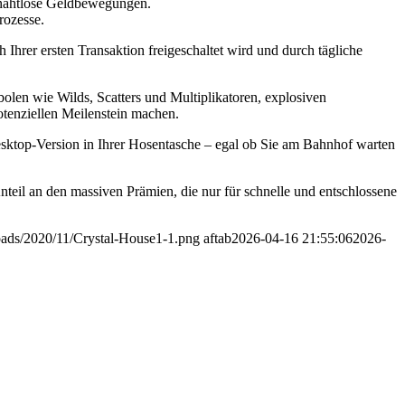
r nahtlose Geldbewegungen.
rozesse.
 Ihrer ersten Transaktion freigeschaltet wird und durch tägliche
len wie Wilds, Scatters und Multiplikatoren, explosiven
tenziellen Meilenstein machen.
 Desktop-Version in Ihrer Hosentasche – egal ob Sie am Bahnhof warten
 Anteil an den massiven Prämien, die nur für schnelle und entschlossene
loads/2020/11/Crystal-House1-1.png
aftab
2026-04-16 21:55:06
2026-