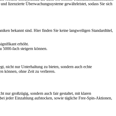
en und lizenzierte Überwachungssysteme gewährleistet, sodass Sie sich
ken bekannt sind. Hier finden Sie keine langweiligen Standardtitel,
ignifikant erhöht.
u 5000-fach steigern können.
gt, nicht nur Unterhaltung zu bieten, sondern auch echte
en können, ohne Zeit zu verlieren.
 nur großzügig, sondern auch fair gestaltet, mit klaren
bei jeder Einzahlung aufstocken, sowie tägliche Free-Spin-Aktionen,