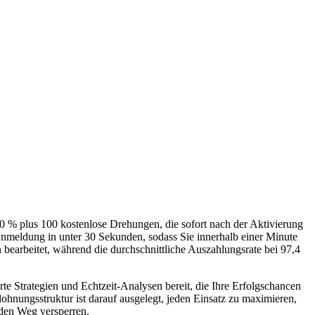
0 % plus 100 kostenlose Drehungen, die sofort nach der Aktivierung
e Anmeldung in unter 30 Sekunden, sodass Sie innerhalb einer Minute
earbeitet, während die durchschnittliche Auszahlungsrate bei 97,4
rte Strategien und Echtzeit-Analysen bereit, die Ihre Erfolgschancen
elohnungsstruktur ist darauf ausgelegt, jeden Einsatz zu maximieren,
 den Weg versperren.