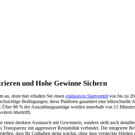
trieren und Hohe Gewinne Sichern
rm an, denn hier erhalten Sie einen
exklusiven Startvorteil
von bis zu 20
urchsichtige Bedingungen; diese Plattform garantiert eine blitzschnell
: Über 98 % der Auszahlungsanträge werden innerhalb von 15 Minuten b
eitem übertrifft.
ur einen direkten Austausch mit Gewinnern, sondern stellt auch detaillie
as Transparenz mit aggressiver Rentabilität verbindet. Die integrierte B
stellen, dass Ihr Guthaben stetig wächst, ohne dass versteckte Hürden