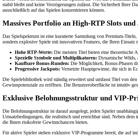
stabil bleibt und keine Verzögerungen zulässt. Die Sicherheit Ihrer D
ausschließlich auf das Spielen konzentrieren können.
Massives Portfolio an High-RTP Slots und
Das Spielspektrum ist eine kuratierte Sammlung von Premium-Titeln, 
sondern explosive Spiele mit innovativen Features, die Ihren Einsatz
Hohe RTP-Werte:
Die meisten Titel bieten eine theoretische 
Spezielle Symbole und Multiplikatoren:
Dynamische Wilds, au
Kaufbare Bonus-Runden:
Die Möglichkeit, Bonus-Phasen dire
Progressive Jackpots:
Vernetzte Hauptgewinne, die sich in E
Die Spielebibliothek wird ständig erweitert und umfasst Titel von den
Gewinnpotenziale zu eröffnen. Die Benutzeroberfläche ist intuitiv ge
Exklusive Belohnungsstruktur und VIP-Pri
Die Belohnungsstruktur ist darauf ausgelegt, jeden Spieler unabhängi
Umsatzbedingungen, die realistisch und erreichbar sind. Neben dem i
die Ihnen risikofreie Gewinnchancen bieten.
Für aktive Spieler stehen exklusive VIP-Programme bereit, die auf in