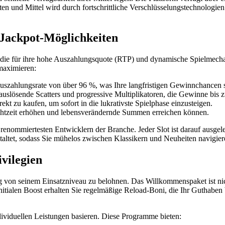
aten und Mittel wird durch fortschrittliche Verschlüsselungstechnologi
 Jackpot-Möglichkeiten
die für ihre hohe Auszahlungsquote (RTP) und dynamische Spielmechani
 maximieren:
Auszahlungsrate von über 96 %, was Ihre langfristigen Gewinnchancen s
slösende Scatters und progressive Multiplikatoren, die Gewinne bis z
kt zu kaufen, um sofort in die lukrativste Spielphase einzusteigen.
chtzeit erhöhen und lebensverändernde Summen erreichen können.
 renommiertesten Entwicklern der Branche. Jeder Slot ist darauf ausgele
staltet, sodass Sie mühelos zwischen Klassikern und Neuheiten navigier
vilegien
g von seinem Einsatzniveau zu belohnen. Das Willkommenspaket ist nicht
nitialen Boost erhalten Sie regelmäßige Reload-Boni, die Ihr Guthaben 
dividuellen Leistungen basieren. Diese Programme bieten: