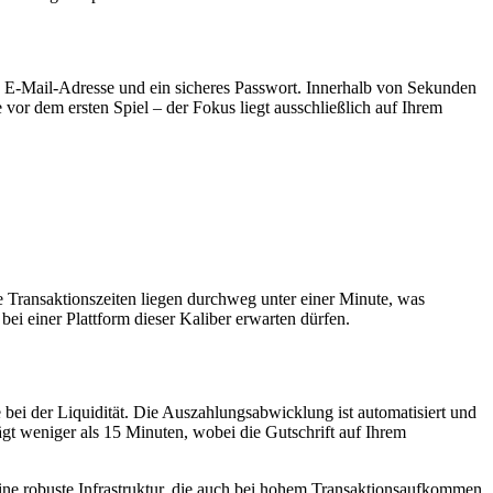
hre E-Mail-Adresse und ein sicheres Passwort. Innerhalb von Sekunden
 vor dem ersten Spiel – der Fokus liegt ausschließlich auf Ihrem
ie Transaktionszeiten liegen durchweg unter einer Minute, was
bei einer Plattform dieser Kaliber erwarten dürfen.
ei der Liquidität. Die Auszahlungsabwicklung ist automatisiert und
ägt weniger als 15 Minuten, wobei die Gutschrift auf Ihrem
er eine robuste Infrastruktur, die auch bei hohem Transaktionsaufkommen