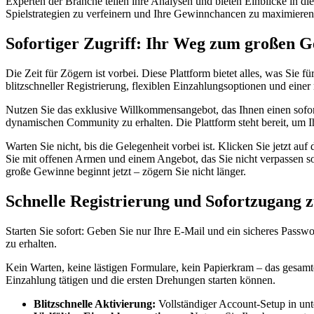
Experten der Branche teilen ihre Analysen und bieten Einblicke in die
Spielstrategien zu verfeinern und Ihre Gewinnchancen zu maximieren.
Sofortiger Zugriff: Ihr Weg zum großen 
Die Zeit für Zögern ist vorbei. Diese Plattform bietet alles, was Sie
blitzschneller Registrierung, flexiblen Einzahlungsoptionen und ein
Nutzen Sie das exklusive Willkommensangebot, das Ihnen einen sofort
dynamischen Community zu erhalten. Die Plattform steht bereit, um 
Warten Sie nicht, bis die Gelegenheit vorbei ist. Klicken Sie jetzt auf
Sie mit offenen Armen und einem Angebot, das Sie nicht verpassen sol
große Gewinne beginnt jetzt – zögern Sie nicht länger.
Schnelle Registrierung und Sofortzugang 
Starten Sie sofort: Geben Sie nur Ihre E-Mail und ein sicheres Passw
zu erhalten.
Kein Warten, keine lästigen Formulare, kein Papierkram – das gesamte
Einzahlung tätigen und die ersten Drehungen starten können.
Blitzschnelle Aktivierung:
Vollständiger Account-Setup in unte