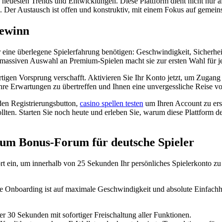
 neuesten Trends und Entwicklungen. Diese Plattform dient nicht nur al
 Der Austausch ist offen und konstruktiv, mit einem Fokus auf gemein
Gewinn
 für eine überlegene Spielerfahrung benötigen: Geschwindigkeit, Sicher
er massiven Auswahl an Premium-Spielen macht sie zur ersten Wahl für j
igen Vorsprung verschafft. Aktivieren Sie Ihr Konto jetzt, um Zugang 
Ihre Erwartungen zu übertreffen und Ihnen eine unvergessliche Reise 
 den Registrierungsbutton,
casino spellen testen
um Ihren Account zu erst
lten. Starten Sie noch heute und erleben Sie, warum diese Plattform d
zum Bonus-Forum für deutsche Spieler
ort ein, um innerhalb von 25 Sekunden Ihr persönliches Spielerkonto zu
 Onboarding ist auf maximale Geschwindigkeit und absolute Einfachheit
r 30 Sekunden mit sofortiger Freischaltung aller Funktionen.