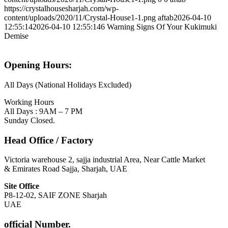
https://crystalhousesharjah.com/wp-
content/uploads/2020/11/Crystal-House1-1.png
aftab
2026-04-10
12:55:14
2026-04-10 12:55:14
6 Warning Signs Of Your Kukimuki
Demise
Opening Hours:
All Days (National Holidays Excluded)
Working Hours
All Days : 9AM – 7 PM
Sunday Closed.
Head Office / Factory
Victoria warehouse 2, sajja industrial Area, Near Cattle Market
& Emirates Road Sajja, Sharjah, UAE
Site Office
P8-12-02, SAIF ZONE Sharjah
UAE
official Number.