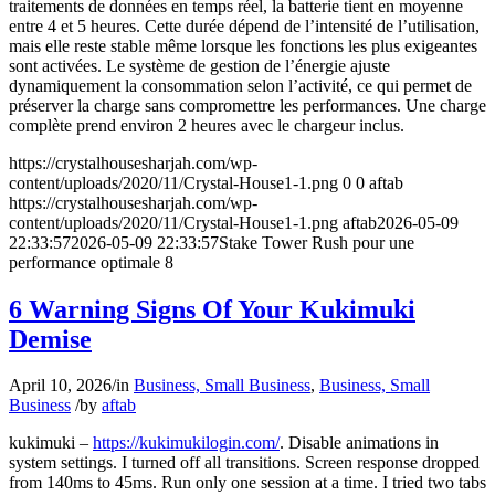
traitements de données en temps réel, la batterie tient en moyenne
entre 4 et 5 heures. Cette durée dépend de l’intensité de l’utilisation,
mais elle reste stable même lorsque les fonctions les plus exigeantes
sont activées. Le système de gestion de l’énergie ajuste
dynamiquement la consommation selon l’activité, ce qui permet de
préserver la charge sans compromettre les performances. Une charge
complète prend environ 2 heures avec le chargeur inclus.
https://crystalhousesharjah.com/wp-
content/uploads/2020/11/Crystal-House1-1.png
0
0
aftab
https://crystalhousesharjah.com/wp-
content/uploads/2020/11/Crystal-House1-1.png
aftab
2026-05-09
22:33:57
2026-05-09 22:33:57
Stake Tower Rush pour une
performance optimale 8
6 Warning Signs Of Your Kukimuki
Demise
April 10, 2026
/
in
Business, Small Business
,
Business, Small
Business
/
by
aftab
kukimuki –
https://kukimukilogin.com/
. Disable animations in
system settings. I turned off all transitions. Screen response dropped
from 140ms to 45ms. Run only one session at a time. I tried two tabs