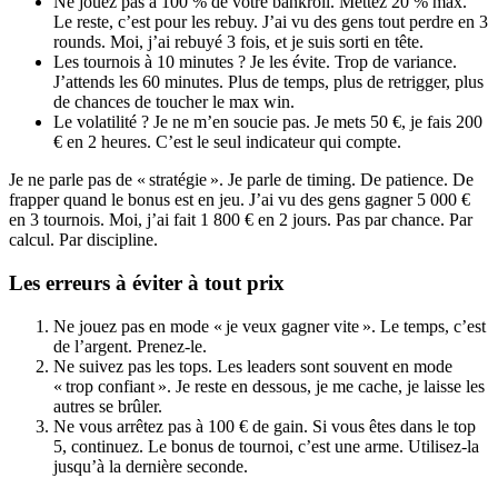
Ne jouez pas à 100 % de votre bankroll. Mettez 20 % max.
Le reste, c’est pour les rebuy. J’ai vu des gens tout perdre en 3
rounds. Moi, j’ai rebuyé 3 fois, et je suis sorti en tête.
Les tournois à 10 minutes ? Je les évite. Trop de variance.
J’attends les 60 minutes. Plus de temps, plus de retrigger, plus
de chances de toucher le max win.
Le volatilité ? Je ne m’en soucie pas. Je mets 50 €, je fais 200
€ en 2 heures. C’est le seul indicateur qui compte.
Je ne parle pas de « stratégie ». Je parle de timing. De patience. De
frapper quand le bonus est en jeu. J’ai vu des gens gagner 5 000 €
en 3 tournois. Moi, j’ai fait 1 800 € en 2 jours. Pas par chance. Par
calcul. Par discipline.
Les erreurs à éviter à tout prix
Ne jouez pas en mode « je veux gagner vite ». Le temps, c’est
de l’argent. Prenez-le.
Ne suivez pas les tops. Les leaders sont souvent en mode
« trop confiant ». Je reste en dessous, je me cache, je laisse les
autres se brûler.
Ne vous arrêtez pas à 100 € de gain. Si vous êtes dans le top
5, continuez. Le bonus de tournoi, c’est une arme. Utilisez-la
jusqu’à la dernière seconde.