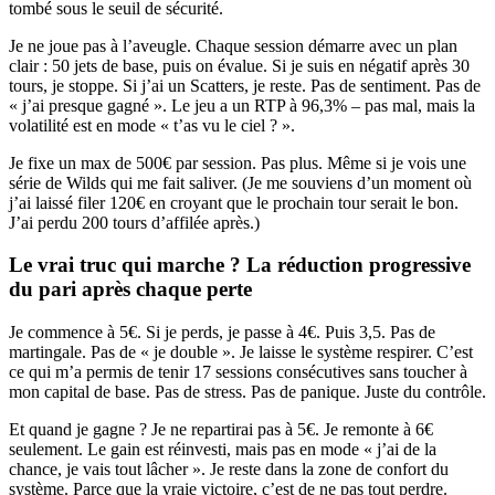
tombé sous le seuil de sécurité.
Je ne joue pas à l’aveugle. Chaque session démarre avec un plan
clair : 50 jets de base, puis on évalue. Si je suis en négatif après 30
tours, je stoppe. Si j’ai un Scatters, je reste. Pas de sentiment. Pas de
« j’ai presque gagné ». Le jeu a un RTP à 96,3% – pas mal, mais la
volatilité est en mode « t’as vu le ciel ? ».
Je fixe un max de 500€ par session. Pas plus. Même si je vois une
série de Wilds qui me fait saliver. (Je me souviens d’un moment où
j’ai laissé filer 120€ en croyant que le prochain tour serait le bon.
J’ai perdu 200 tours d’affilée après.)
Le vrai truc qui marche ? La réduction progressive
du pari après chaque perte
Je commence à 5€. Si je perds, je passe à 4€. Puis 3,5. Pas de
martingale. Pas de « je double ». Je laisse le système respirer. C’est
ce qui m’a permis de tenir 17 sessions consécutives sans toucher à
mon capital de base. Pas de stress. Pas de panique. Juste du contrôle.
Et quand je gagne ? Je ne repartirai pas à 5€. Je remonte à 6€
seulement. Le gain est réinvesti, mais pas en mode « j’ai de la
chance, je vais tout lâcher ». Je reste dans la zone de confort du
système. Parce que la vraie victoire, c’est de ne pas tout perdre.