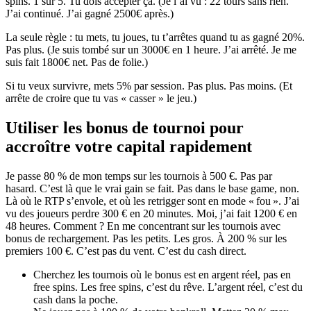
spins. 1 sur 5. Tu dois accepter ça. (Je l’ai vu : 22 tours sans rien.
J’ai continué. J’ai gagné 2500€ après.)
La seule règle : tu mets, tu joues, tu t’arrêtes quand tu as gagné 20%.
Pas plus. (Je suis tombé sur un 3000€ en 1 heure. J’ai arrêté. Je me
suis fait 1800€ net. Pas de folie.)
Si tu veux survivre, mets 5% par session. Pas plus. Pas moins. (Et
arrête de croire que tu vas « casser » le jeu.)
Utiliser les bonus de tournoi pour
accroître votre capital rapidement
Je passe 80 % de mon temps sur les tournois à 500 €. Pas par
hasard. C’est là que le vrai gain se fait. Pas dans le base game, non.
Là où le RTP s’envole, et où les retrigger sont en mode « fou ». J’ai
vu des joueurs perdre 300 € en 20 minutes. Moi, j’ai fait 1200 € en
48 heures. Comment ? En me concentrant sur les tournois avec
bonus de rechargement. Pas les petits. Les gros. À 200 % sur les
premiers 100 €. C’est pas du vent. C’est du cash direct.
Cherchez les tournois où le bonus est en argent réel, pas en
free spins. Les free spins, c’est du rêve. L’argent réel, c’est du
cash dans la poche.