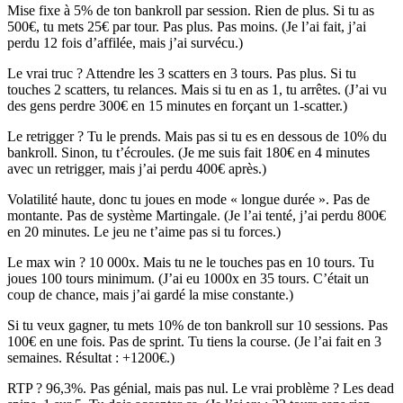
Mise fixe à 5% de ton bankroll par session. Rien de plus. Si tu as
500€, tu mets 25€ par tour. Pas plus. Pas moins. (Je l’ai fait, j’ai
perdu 12 fois d’affilée, mais j’ai survécu.)
Le vrai truc ? Attendre les 3 scatters en 3 tours. Pas plus. Si tu
touches 2 scatters, tu relances. Mais si tu en as 1, tu arrêtes. (J’ai vu
des gens perdre 300€ en 15 minutes en forçant un 1-scatter.)
Le retrigger ? Tu le prends. Mais pas si tu es en dessous de 10% du
bankroll. Sinon, tu t’écroules. (Je me suis fait 180€ en 4 minutes
avec un retrigger, mais j’ai perdu 400€ après.)
Volatilité haute, donc tu joues en mode « longue durée ». Pas de
montante. Pas de système Martingale. (Je l’ai tenté, j’ai perdu 800€
en 20 minutes. Le jeu ne t’aime pas si tu forces.)
Le max win ? 10 000x. Mais tu ne le touches pas en 10 tours. Tu
joues 100 tours minimum. (J’ai eu 1000x en 35 tours. C’était un
coup de chance, mais j’ai gardé la mise constante.)
Si tu veux gagner, tu mets 10% de ton bankroll sur 10 sessions. Pas
100€ en une fois. Pas de sprint. Tu tiens la course. (Je l’ai fait en 3
semaines. Résultat : +1200€.)
RTP ? 96,3%. Pas génial, mais pas nul. Le vrai problème ? Les dead