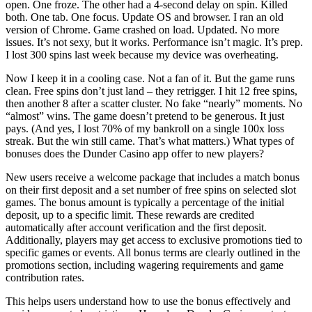
open. One froze. The other had a 4-second delay on spin. Killed
both. One tab. One focus. Update OS and browser. I ran an old
version of Chrome. Game crashed on load. Updated. No more
issues. It’s not sexy, but it works. Performance isn’t magic. It’s prep.
I lost 300 spins last week because my device was overheating.
Now I keep it in a cooling case. Not a fan of it. But the game runs
clean. Free spins don’t just land – they retrigger. I hit 12 free spins,
then another 8 after a scatter cluster. No fake “nearly” moments. No
“almost” wins. The game doesn’t pretend to be generous. It just
pays. (And yes, I lost 70% of my bankroll on a single 100x loss
streak. But the win still came. That’s what matters.) What types of
bonuses does the Dunder Casino app offer to new players?
New users receive a welcome package that includes a match bonus
on their first deposit and a set number of free spins on selected slot
games. The bonus amount is typically a percentage of the initial
deposit, up to a specific limit. These rewards are credited
automatically after account verification and the first deposit.
Additionally, players may get access to exclusive promotions tied to
specific games or events. All bonus terms are clearly outlined in the
promotions section, including wagering requirements and game
contribution rates.
This helps users understand how to use the bonus effectively and