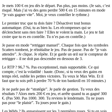
Je mets 100 € en jeu dès le départ. Pas plus, pas moins. (Je sais, c’est
risqué. Mais j’ai vu des gens perdre 500 € en 15 minutes en mode
“je vais gagner vite”. Moi, je veux contrôler le rythme.)
Le premier truc que tu dois faire ? Désactiver tout bonus
automatique. (Oui, tu as bien lu. Les récompenses qui se
déclenchent sans rien faire ? Elles te volent la main. Le jeu te fait
croire que tu es en contrôle. Tu n’es pas en contrôle.)
Je passe en mode “retrigger manuel”. Chaque fois que les symboles
Scatters tombent, je réinitialise le jeu. Pas de pause. Pas de “je vais
attendre”. Je clique. Je répète. Et je garde un œil sur le compteur de
retrigger – il ne doit pas descendre en dessous de 3.
Le RTP ? 96,7 %. Pas exceptionnel, mais supportable. Ce qui
compte, c’est la volatilité : haute. (Donc, si tu veux des gains en
temps réel, oublie les petites victoires. Tu veux le Max Win. Et il
faut que tu sois prêt à perdre 70 % de ton bankroll en 10 minutes.)
Je ne parle pas de “stratégie”. Je parle de gestion. Tu veux des
résultats ? Alors mets 200 € en jeu, et arrête quand tu as gagné 300
€. (Pas 500. Pas 1000. 300. Tu reviens le lendemain. Tu ne joues
pas pour “le plaisir”. Tu joues pour le gain.)
Les Wilds ? Ils apparaissent sur les 3 premières roues. Si tu en vois