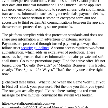
avoid unexpected restrictions. How does Dunder Casino protect
user data and financial information? The Dunder Casino app uses
advanced encryption technology to secure all user data and financial
transactions. Information such as login credentials, payment details,
and personal identification is stored in encrypted form and not
accessible to third parties. All communications between the app and
the server are protected using secure protocols.
The platform complies with data protection standards and does not
share user information with advertisers or external services.
Payments are processed through trusted payment gateways that
follow strict
security
guidelines
. Account access requires two-factor
authentication, which adds an extra layer of protection. These
measures help ensure that user information remains private and safe
at all times. Go to the promotions page. Find the active offer. It’s not
buried under “Loyalty Rewards” or “Monthly Bonuses.” It’s labeled
clearly: “Free Spins – 25x Wager.” That’s the only one active right
now.
(I checked three times.) What to Do When the Game Won’t Let You
In First off–check your password. Not the one you think you typed.
The one you actually typed. I’ve sat there staring at a red error
message for five minutes, convinced the system was broken.
https://crystalhousesharjah.com/wp-
content/uploads/2020/11/Crystal-House1-1.png
0
0
aftab