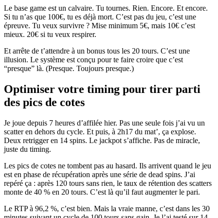
Le base game est un calvaire. Tu tournes. Rien. Encore. Et encore.
Si tu n’as que 100€, tu es déjà mort. C’est pas du jeu, c’est une
épreuve. Tu veux survivre ? Mise minimum 5€, mais 10€ c’est
mieux. 20€ si tu veux respirer.
Et arrête de t’attendre à un bonus tous les 20 tours. C’est une
illusion. Le système est conçu pour te faire croire que c’est
“presque” là. (Presque. Toujours presque.)
Optimiser votre timing pour tirer parti
des pics de cotes
Je joue depuis 7 heures d’affilée hier. Pas une seule fois j’ai vu un
scatter en dehors du cycle. Et puis, à 2h17 du mat’, ça explose.
Deux retrigger en 14 spins. Le jackpot s’affiche. Pas de miracle,
juste du timing.
Les pics de cotes ne tombent pas au hasard. Ils arrivent quand le jeu
est en phase de récupération après une série de dead spins. J’ai
repéré ça : après 120 tours sans rien, le taux de rétention des scatters
monte de 40 % en 20 tours. C’est là qu’il faut augmenter le pari.
Le RTP à 96,2 %, c’est bien. Mais la vraie manne, c’est dans les 30
minutes suivant un cycle de 100 tours sans gain. Je l’ai testé sur 14