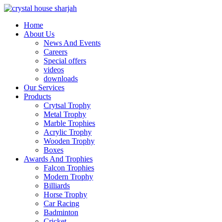
Home
About Us
News And Events
Careers
Special offers
videos
downloads
Our Services
Products
Crytsal Trophy
Metal Trophy
Marble Trophies
Acrylic Trophy
Wooden Trophy
Boxes
Awards And Trophies
Falcon Trophies
Modern Trophy
Billiards
Horse Trophy
Car Racing
Badminton
Cricket