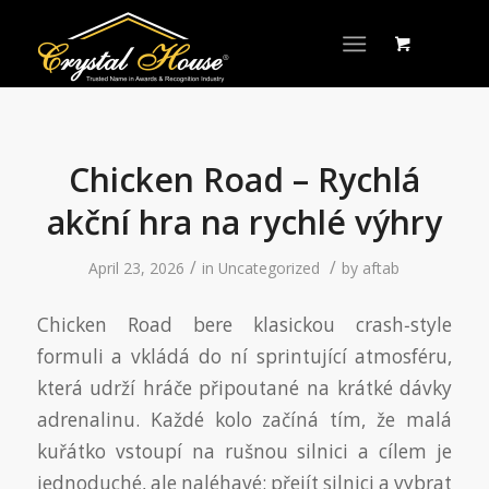
Chicken Road – Rychlá
akční hra na rychlé výhry
/
/
April 23, 2026
in
Uncategorized
by
aftab
Chicken Road bere klasickou crash‑style
formuli a vkládá do ní sprintující atmosféru,
která udrží hráče připoutané na krátké dávky
adrenalinu. Každé kolo začíná tím, že malá
kuřátko vstoupí na rušnou silnici a cílem je
jednoduché, ale naléhavé: přejít silnici a vybrat