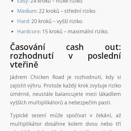
Easy:
24 kroků – nízké riziko.
Medium:
22 kroků – střední riziko.
Hard:
20 kroků – vyšší riziko.
Hardcore:
15 kroků – maximální riziko.
Časování cash out:
rozhodnutí v poslední
vteřině
Jádrem Chicken Road je rozhodnutí, kdy si
zajistit výhru. Protože každý krok zvyšuje riziko
úměrně, neustále balancujete mezi lákadlem
vyšších multiplikátorů a nebezpečím pasti.
Typické sezení může spočívat v čekání, až
multiplikátor dosáhne kolem dvou nebo tří