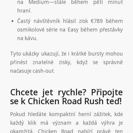
na Medium—stále během pěti minut
hraní.
Častý návštěvník hlásil zisk €789 během
osmikolové série na Easy během přestávky
na kávu.
Tyto ukázky ukazují, že i krátké bursty mohou
přinést znatelné zisky, když se správně
načasuje cash‑out.
Chcete jet rychle? Připojte
se k Chicken Road Rush teď!
Pokud hledáte kompaktní herní zážitek, kde
každý klik má význam a každá výhra je
okamžitá, Chicken Road nabízí právě ten