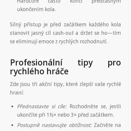
Hardcore často končí předčasným
ukončením kola.
Silný přístup je před začátkem každého kola
stanovit jasný cíl cash‑out a držet se ho—tím
se eliminují emoce z rychlých rozhodnutí.
Profesionální tipy pro
rychlého hráče
Zde jsou tři akční tipy, které zlepší vaše rychlé
hraní:
Přednastavte si cíle:
Rozhodněte se, jestli
ukončíte při 1½× nebo 3× před začátkem.
Postupně nastavujte obtížnost:
Začněte na