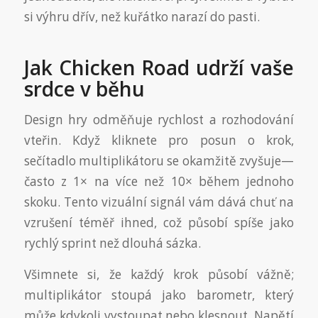
si výhru dřív, než kuřátko narazí do pasti.
Jak Chicken Road udrží vaše
srdce v běhu
Design hry odměňuje rychlost a rozhodování
vteřin. Když kliknete pro posun o krok,
sečítadlo multiplikátoru se okamžitě zvyšuje—
často z 1× na více než 10× během jednoho
skoku. Tento vizuální signál vám dává chuť na
vzrušení téměř ihned, což působí spíše jako
rychlý sprint než dlouhá sázka.
Všimnete si, že každý krok působí vážně;
multiplikátor stoupá jako barometr, který
může kdykoli vystoupat nebo klesnout. Napětí