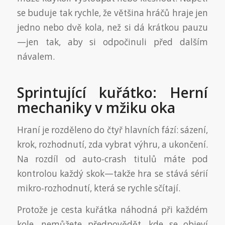
se buduje tak rychle, že většina hráčů hraje jen
jedno nebo dvě kola, než si dá krátkou pauzu
—jen tak, aby si odpočinuli před dalším
návalem.
Sprintující kuřátko: Herní
mechaniky v mžiku oka
Hraní je rozděleno do čtyř hlavních fází: sázení,
krok, rozhodnutí, zda vybrat výhru, a ukončení.
Na rozdíl od auto‑crash titulů máte pod
kontrolou každý skok—takže hra se stává sérií
mikro‑rozhodnutí, která se rychle sčítají.
Protože je cesta kuřátka náhodná při každém
kole, nemůžete předpovědět, kde se objeví