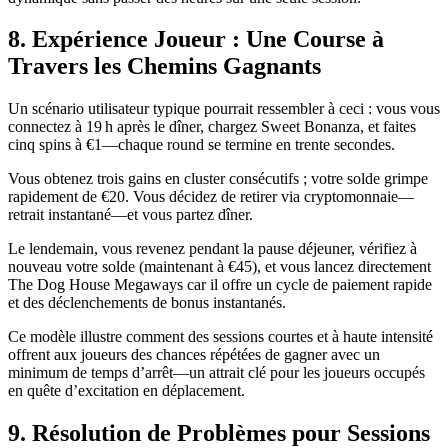
8. Expérience Joueur : Une Course à
Travers les Chemins Gagnants
Un scénario utilisateur typique pourrait ressembler à ceci : vous vous
connectez à 19 h après le dîner, chargez Sweet Bonanza, et faites
cinq spins à €1—chaque round se termine en trente secondes.
Vous obtenez trois gains en cluster consécutifs ; votre solde grimpe
rapidement de €20. Vous décidez de retirer via cryptomonnaie—
retrait instantané—et vous partez dîner.
Le lendemain, vous revenez pendant la pause déjeuner, vérifiez à
nouveau votre solde (maintenant à €45), et vous lancez directement
The Dog House Megaways car il offre un cycle de paiement rapide
et des déclenchements de bonus instantanés.
Ce modèle illustre comment des sessions courtes et à haute intensité
offrent aux joueurs des chances répétées de gagner avec un
minimum de temps d’arrêt—un attrait clé pour les joueurs occupés
en quête d’excitation en déplacement.
9. Résolution de Problèmes pour Sessions