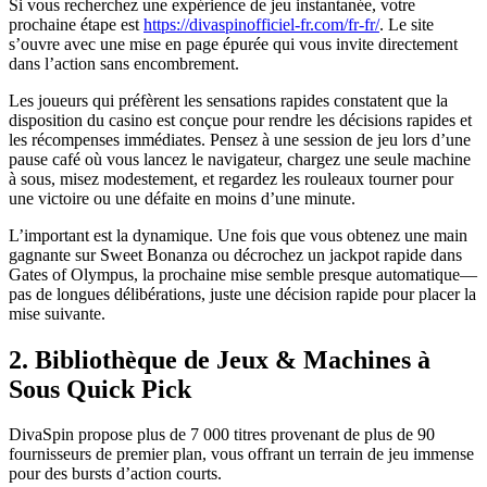
Si vous recherchez une expérience de jeu instantanée, votre
prochaine étape est
https://divaspinofficiel-fr.com/fr-fr/
. Le site
s’ouvre avec une mise en page épurée qui vous invite directement
dans l’action sans encombrement.
Les joueurs qui préfèrent les sensations rapides constatent que la
disposition du casino est conçue pour rendre les décisions rapides et
les récompenses immédiates. Pensez à une session de jeu lors d’une
pause café où vous lancez le navigateur, chargez une seule machine
à sous, misez modestement, et regardez les rouleaux tourner pour
une victoire ou une défaite en moins d’une minute.
L’important est la dynamique. Une fois que vous obtenez une main
gagnante sur Sweet Bonanza ou décrochez un jackpot rapide dans
Gates of Olympus, la prochaine mise semble presque automatique—
pas de longues délibérations, juste une décision rapide pour placer la
mise suivante.
2. Bibliothèque de Jeux & Machines à
Sous Quick Pick
DivaSpin propose plus de 7 000 titres provenant de plus de 90
fournisseurs de premier plan, vous offrant un terrain de jeu immense
pour des bursts d’action courts.