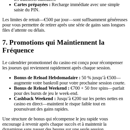
Cartes prépayées :
Recharge immédiate avec une simple
saisie du PIN.
Les limites de retrait—€500 par jour—sont suffisamment généreuses
pour vous permettre de retirer après une série de gains sans longues
files d’attente ou délais.
7. Promotions qui Maintiennent la
Fréquence
Le calendrier promotionnel du casino est conçu pour récompenser
les joueurs qui reviennent rapidement après chaque session.
Bonus de Reload Hebdomadaire :
50 % jusqu’à €500—
augmente votre bankroll pour votre prochaine session courte.
Bonus de Reload Weekend :
€700 + 50 free spins—parfait
pour des bursts de jeu le week-end.
Cashback Weekend :
Jusqu’à €200 sur les pertes nettes en
casino en direct—maintient le risque faible tout en
poursuivant des gains rapides.
Une structure de bonus qui récompense le jeu rapide vous
encourage à revenir après chaque succès et à maintenir la
dynamique sans passer des heures sur une seule session.