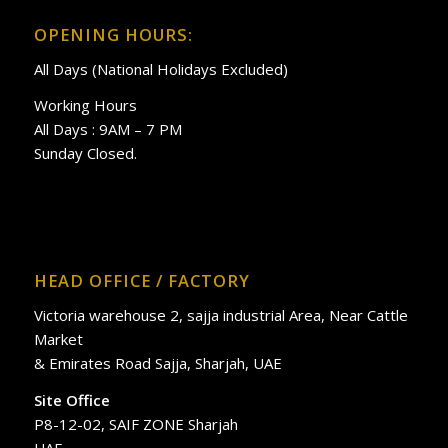
OPENING HOURS:
All Days (National Holidays Excluded)
Working Hours
All Days : 9AM – 7 PM
Sunday Closed.
HEAD OFFICE / FACTORY
Victoria warehouse 2, sajja industrial Area, Near Cattle
Market
& Emirates Road Sajja, Sharjah, UAE
Site Office
P8-12-02, SAIF ZONE Sharjah
UAE