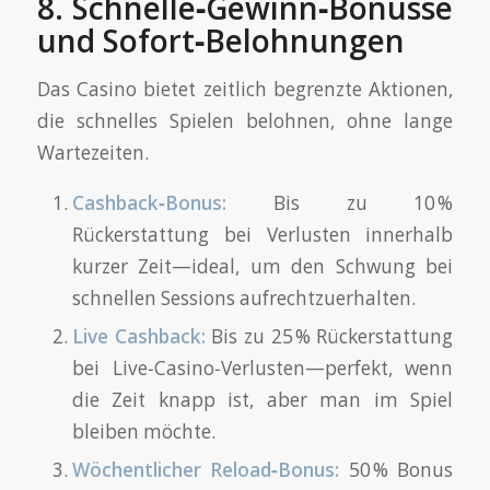
8. Schnelle‑Gewinn‑Bonusse
und Sofort‑Belohnungen
Das Casino bietet zeitlich begrenzte Aktionen,
die schnelles Spielen belohnen, ohne lange
Wartezeiten.
Cashback‑Bonus:
Bis zu 10 %
Rückerstattung bei Verlusten innerhalb
kurzer Zeit—ideal, um den Schwung bei
schnellen Sessions aufrechtzuerhalten.
Live Cashback:
Bis zu 25 % Rückerstattung
bei Live‑Casino‑Verlusten—perfekt, wenn
die Zeit knapp ist, aber man im Spiel
bleiben möchte.
Wöchentlicher Reload‑Bonus:
50 % Bonus