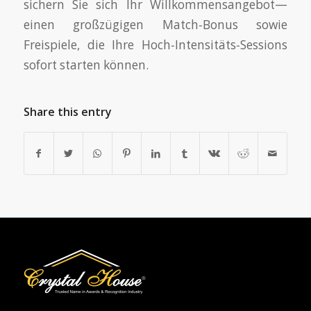
sichern Sie sich Ihr Willkommensangebot—
einen großzügigen Match‑Bonus sowie
Freispiele, die Ihre Hoch‑Intensitäts‑Sessions
sofort starten können.
Share this entry