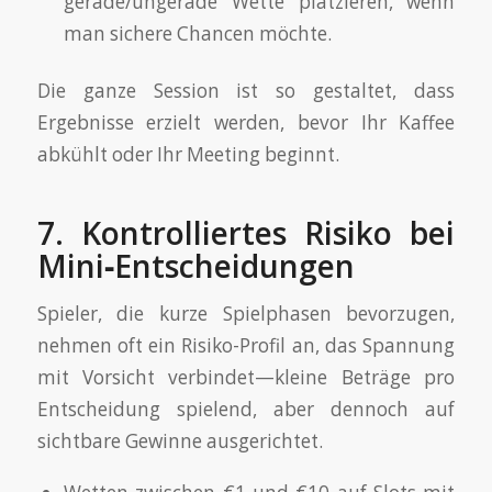
gerade/ungerade Wette platzieren, wenn
man sichere Chancen möchte.
Die ganze Session ist so gestaltet, dass
Ergebnisse erzielt werden, bevor Ihr Kaffee
abkühlt oder Ihr Meeting beginnt.
7. Kontrolliertes Risiko bei
Mini‑Entscheidungen
Spieler, die kurze Spielphasen bevorzugen,
nehmen oft ein Risiko-Profil an, das Spannung
mit Vorsicht verbindet—kleine Beträge pro
Entscheidung spielend, aber dennoch auf
sichtbare Gewinne ausgerichtet.