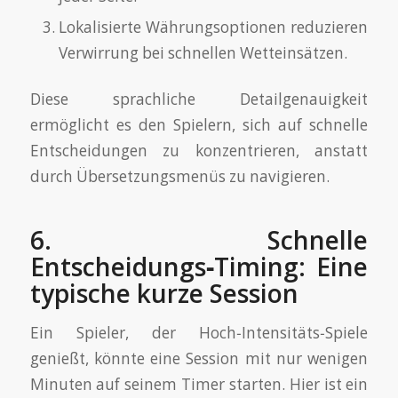
Lokalisierte Währungsoptionen reduzieren
Verwirrung bei schnellen Wetteinsätzen.
Diese sprachliche Detailgenauigkeit
ermöglicht es den Spielern, sich auf schnelle
Entscheidungen zu konzentrieren, anstatt
durch Übersetzungsmenüs zu navigieren.
6. Schnelle
Entscheidungs‑Timing: Eine
typische kurze Session
Ein Spieler, der Hoch‑Intensitäts‑Spiele
genießt, könnte eine Session mit nur wenigen
Minuten auf seinem Timer starten. Hier ist ein