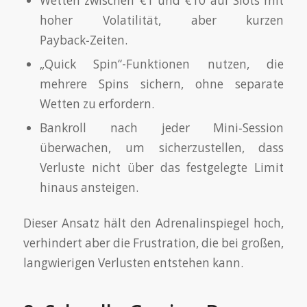
Wetten zwischen €1 und €10 auf Slots mit
hoher Volatilität, aber kurzen
Payback‑Zeiten.
„Quick Spin“-Funktionen nutzen, die
mehrere Spins sichern, ohne separate
Wetten zu erfordern.
Bankroll nach jeder Mini‑Session
überwachen, um sicherzustellen, dass
Verluste nicht über das festgelegte Limit
hinaus ansteigen.
Dieser Ansatz hält den Adrenalinspiegel hoch,
verhindert aber die Frustration, die bei großen,
langwierigen Verlusten entstehen kann.