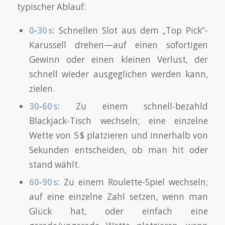
typischer Ablauf:
0‑30 s:
Schnellen Slot aus dem „Top Pick“-
Karussell drehen—auf einen sofortigen
Gewinn oder einen kleinen Verlust, der
schnell wieder ausgeglichen werden kann,
zielen.
30‑60 s:
Zu einem schnell‑bezahld
Blackjack-Tisch wechseln; eine einzelne
Wette von 5 $ platzieren und innerhalb von
Sekunden entscheiden, ob man hit oder
stand wählt.
60‑90 s:
Zu einem Roulette-Spiel wechseln;
auf eine einzelne Zahl setzen, wenn man
Glück hat, oder einfach eine