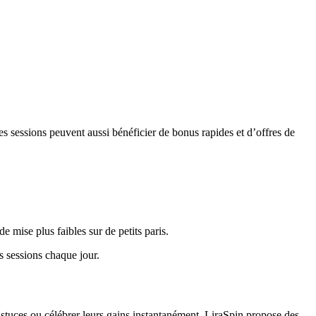
sessions peuvent aussi bénéficier de bonus rapides et d’offres de
ise plus faibles sur de petits paris.
 sessions chaque jour.
astuces ou célébrer leurs gains instantanément. LiraSpin propose des