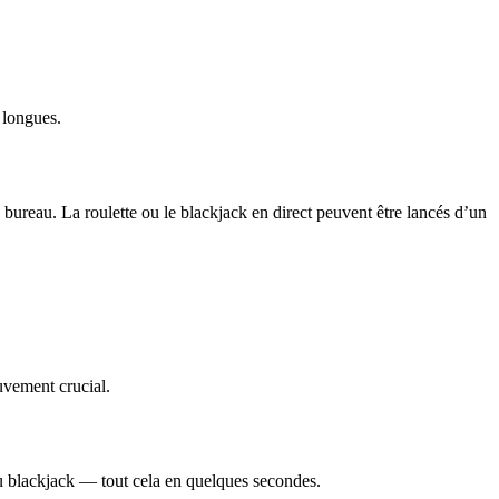
 longues.
bureau. La roulette ou le blackjack en direct peuvent être lancés d’un
uvement crucial.
 au blackjack — tout cela en quelques secondes.