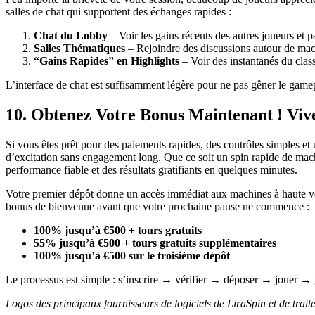
salles de chat qui supportent des échanges rapides :
Chat du Lobby
– Voir les gains récents des autres joueurs et p
Salles Thématiques
– Rejoindre des discussions autour de mach
“Gains Rapides” en Highlights
– Voir des instantanés du cla
L’interface de chat est suffisamment légère pour ne pas gêner le gamep
10. Obtenez Votre Bonus Maintenant ! Viv
Si vous êtes prêt pour des paiements rapides, des contrôles simples et 
d’excitation sans engagement long. Que ce soit un spin rapide de mach
performance fiable et des résultats gratifiants en quelques minutes.
Votre premier dépôt donne un accès immédiat aux machines à haute vol
bonus de bienvenue avant que votre prochaine pause ne commence :
100% jusqu’à €500 + tours gratuits
55% jusqu’à €500 + tours gratuits supplémentaires
100% jusqu’à €500 sur le troisième dépôt
Le processus est simple : s’inscrire → vérifier → déposer → jouer → g
Logos des principaux fournisseurs de logiciels de LiraSpin et de trai