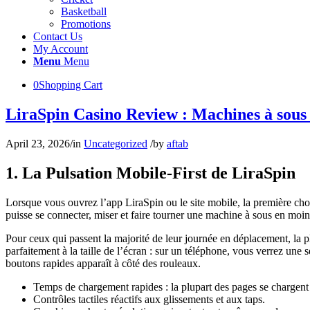
Basketball
Promotions
Contact Us
My Account
Menu
Menu
0
Shopping Cart
LiraSpin Casino Review : Machines à sous
April 23, 2026
/
in
Uncategorized
/
by
aftab
1. La Pulsation Mobile‑First de LiraSpin
Lorsque vous ouvrez l’app LiraSpin ou le site mobile, la première chos
puisse se connecter, miser et faire tourner une machine à sous en moi
Pour ceux qui passent la majorité de leur journée en déplacement, la p
parfaitement à la taille de l’écran : sur un téléphone, vous verrez un
boutons rapides apparaît à côté des rouleaux.
Temps de chargement rapides : la plupart des pages se chargen
Contrôles tactiles réactifs aux glissements et aux taps.