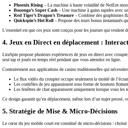
Phoenix Rising
– La machine à haute volatilité de NetEnt mont
Booongo’s Super Cash
– Une machine à gains rapides avec un
Red Tiger’s Dragon’s Treasure
– Combine des graphismes fla
Quickspin’s Hot Roll
– Propose des tours bonus instantanés qui 
L’essentiel est que ces jeux sont conçus pour les joueurs qui veulent d
4. Jeux en Direct en déplacement : Interac
LiraSpin propose plusieurs expériences de jeux en direct avec croupier
seul tap et joués en temps réel pendant que vous attendez en ligne.
Contrairement aux applications de casino traditionnelles qui nécessitent
Le flux vidéo du croupier occupe seulement la moitié de l’écran
Les contrôles de jeu apparaissent sous forme de boutons flottant
Les fenêtres de chat apparaissent uniquement lorsque vous les to
Ce design garantit qu’en déplacement, même lors d’un trajet pressé, 
5. Stratégie de Mise & Micro‑Décisions
Le cœur du jeu mobile court est constitué de micro‑décisions : choisir