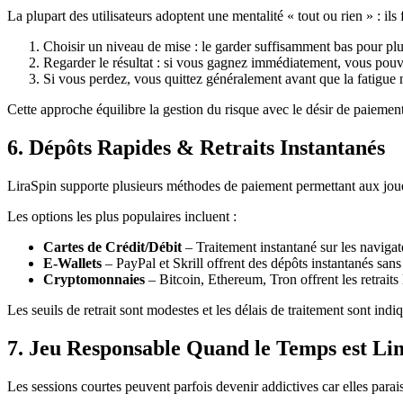
La plupart des utilisateurs adoptent une mentalité « tout ou rien » : il
Choisir un niveau de mise : le garder suffisamment bas pour plu
Regarder le résultat : si vous gagnez immédiatement, vous pouv
Si vous perdez, vous quittez généralement avant que la fatigue n
Cette approche équilibre la gestion du risque avec le désir de paiement
6. Dépôts Rapides & Retraits Instantanés
LiraSpin supporte plusieurs méthodes de paiement permettant aux joue
Les options les plus populaires incluent :
Cartes de Crédit/Débit
– Traitement instantané sur les naviga
E‑Wallets
– PayPal et Skrill offrent des dépôts instantanés sans 
Cryptomonnaies
– Bitcoin, Ethereum, Tron offrent les retraits 
Les seuils de retrait sont modestes et les délais de traitement sont in
7. Jeu Responsable Quand le Temps est Li
Les sessions courtes peuvent parfois devenir addictives car elles parais