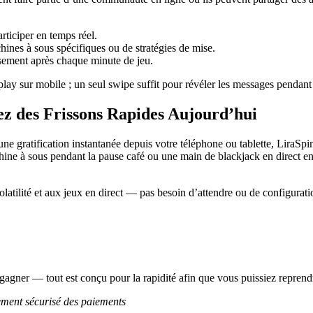
articiper en temps réel.
ines à sous spécifiques ou de stratégies de mise.
ssement après chaque minute de jeu.
lay sur mobile ; un seul swipe suffit pour révéler les messages pendant
ez des Frissons Rapides Aujourd’hui
une gratification instantanée depuis votre téléphone ou tablette, LiraSp
ine à sous pendant la pause café ou une main de blackjack en direct en 
atilité et aux jeux en direct — pas besoin d’attendre ou de configurat
agner — tout est conçu pour la rapidité afin que vous puissiez reprendr
tement sécurisé des paiements