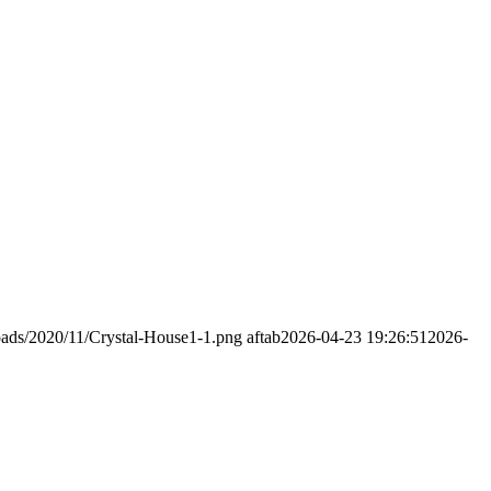
loads/2020/11/Crystal-House1-1.png
aftab
2026-04-23 19:26:51
2026-