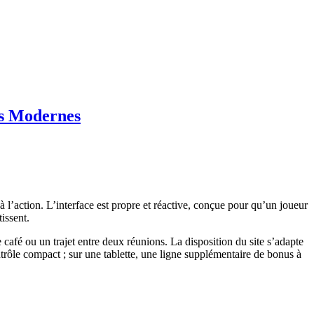
rs Modernes
 l’action. L’interface est propre et réactive, conçue pour qu’un joueur
issent.
café ou un trajet entre deux réunions. La disposition du site s’adapte
trôle compact ; sur une tablette, une ligne supplémentaire de bonus à