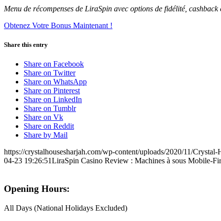
Menu de récompenses de LiraSpin avec options de fidélité, cashback 
Obtenez Votre Bonus Maintenant !
Share this entry
Share on Facebook
Share on Twitter
Share on WhatsApp
Share on Pinterest
Share on LinkedIn
Share on Tumblr
Share on Vk
Share on Reddit
Share by Mail
https://crystalhousesharjah.com/wp-content/uploads/2020/11/Crystal
04-23 19:26:51
LiraSpin Casino Review : Machines à sous Mobile‑Fir
Opening Hours:
All Days (National Holidays Excluded)