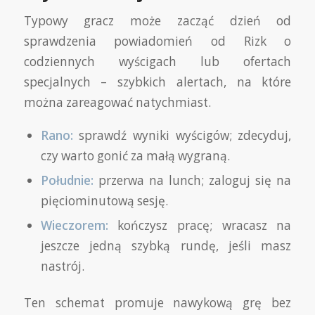
Typowy gracz może zacząć dzień od
sprawdzenia powiadomień od Rizk o
codziennych wyścigach lub ofertach
specjalnych – szybkich alertach, na które
można zareagować natychmiast.
Rano:
sprawdź wyniki wyścigów; zdecyduj,
czy warto gonić za małą wygraną.
Południe:
przerwa na lunch; zaloguj się na
pięciominutową sesję.
Wieczorem:
kończysz pracę; wracasz na
jeszcze jedną szybką rundę, jeśli masz
nastrój.
Ten schemat promuje nawykową grę bez