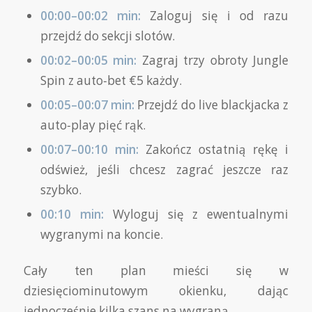
00:00–00:02 min:
Zaloguj się i od razu
przejdź do sekcji slotów.
00:02–00:05 min:
Zagraj trzy obroty Jungle
Spin z auto‑bet €5 każdy.
00:05–00:07 min:
Przejdź do live blackjacka z
auto‑play pięć rąk.
00:07–00:10 min:
Zakończ ostatnią rękę i
odśwież, jeśli chcesz zagrać jeszcze raz
szybko.
00:10 min:
Wyloguj się z ewentualnymi
wygranymi na koncie.
Cały ten plan mieści się w
dziesięciominutowym okienku, dając
jednocześnie kilka szans na wygraną.