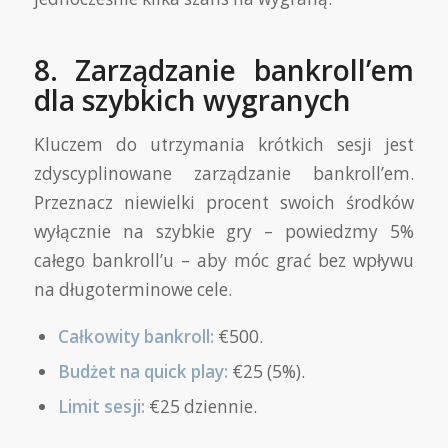
8. Zarządzanie bankroll’em
dla szybkich wygranych
Kluczem do utrzymania krótkich sesji jest
zdyscyplinowane zarządzanie bankroll’em.
Przeznacz niewielki procent swoich środków
wyłącznie na szybkie gry – powiedzmy 5%
całego bankroll’u – aby móc grać bez wpływu
na długoterminowe cele.
Całkowity bankroll:
€500.
Budżet na quick play:
€25 (5%).
Limit sesji:
€25 dziennie.