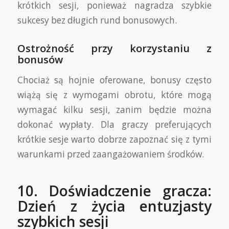
krótkich sesji, ponieważ nagradza szybkie
sukcesy bez długich rund bonusowych.
Ostrożność przy korzystaniu z
bonusów
Chociaż są hojnie oferowane, bonusy często
wiążą się z wymogami obrotu, które mogą
wymagać kilku sesji, zanim będzie można
dokonać wypłaty. Dla graczy preferujących
krótkie sesje warto dobrze zapoznać się z tymi
warunkami przed zaangażowaniem środków.
10. Doświadczenie gracza:
Dzień z życia entuzjasty
szybkich sesji