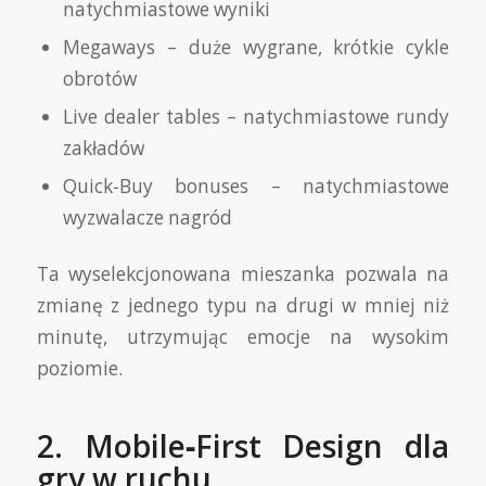
natychmiastowe wyniki
Megaways – duże wygrane, krótkie cykle
obrotów
Live dealer tables – natychmiastowe rundy
zakładów
Quick‑Buy bonuses – natychmiastowe
wyzwalacze nagród
Ta wyselekcjonowana mieszanka pozwala na
zmianę z jednego typu na drugi w mniej niż
minutę, utrzymując emocje na wysokim
poziomie.
2. Mobile‑First Design dla
gry w ruchu