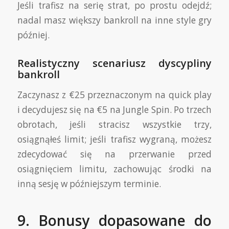
Jeśli trafisz na serię strat, po prostu odejdź;
nadal masz większy bankroll na inne style gry
później.
Realistyczny scenariusz dyscypliny
bankroll
Zaczynasz z €25 przeznaczonym na quick play
i decydujesz się na €5 na Jungle Spin. Po trzech
obrotach, jeśli stracisz wszystkie trzy,
osiągnąłeś limit; jeśli trafisz wygraną, możesz
zdecydować się na przerwanie przed
osiągnięciem limitu, zachowując środki na
inną sesję w późniejszym terminie.
9. Bonusy dopasowane do