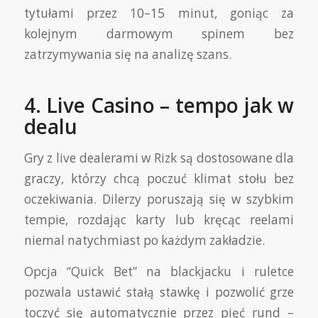
tytułami przez 10–15 minut, goniąc za
kolejnym darmowym spinem bez
zatrzymywania się na analizę szans.
4. Live Casino – tempo jak w
dealu
Gry z live dealerami w Rizk są dostosowane dla
graczy, którzy chcą poczuć klimat stołu bez
oczekiwania. Dilerzy poruszają się w szybkim
tempie, rozdając karty lub kręcąc reelami
niemal natychmiast po każdym zakładzie.
Opcja “Quick Bet” na blackjacku i ruletce
pozwala ustawić stałą stawkę i pozwolić grze
toczyć się automatycznie przez pięć rund –