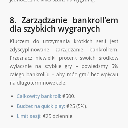
8. Zarządzanie bankroll’em
dla szybkich wygranych
Kluczem do utrzymania krótkich sesji jest
zdyscyplinowane zarządzanie bankroll’em.
Przeznacz niewielki procent swoich środków
wyłącznie na szybkie gry – powiedzmy 5%
całego bankroll’u – aby móc grać bez wpływu
na długoterminowe cele.
Całkowity bankroll:
€500.
Budżet na quick play:
€25 (5%).
Limit sesji:
€25 dziennie.