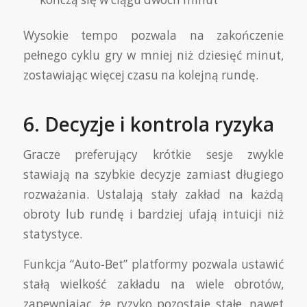
Wysokie tempo pozwala na zakończenie
pełnego cyklu gry w mniej niż dziesięć minut,
zostawiając więcej czasu na kolejną rundę.
6. Decyzje i kontrola ryzyka
Gracze preferujący krótkie sesje zwykle
stawiają na szybkie decyzje zamiast długiego
rozważania. Ustalają stały zakład na każdą
obroty lub rundę i bardziej ufają intuicji niż
statystyce.
Funkcja “Auto‑Bet” platformy pozwala ustawić
stałą wielkość zakładu na wiele obrotów,
zapewniając, że ryzyko pozostaje stałe, nawet