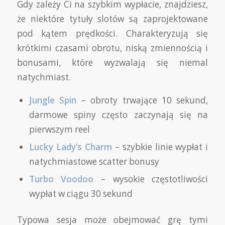
Gdy zależy Ci na szybkim wypłacie, znajdziesz,
że niektóre tytuły slotów są zaprojektowane
pod kątem prędkości. Charakteryzują się
krótkimi czasami obrotu, niską zmiennością i
bonusami, które wyzwalają się niemal
natychmiast.
Jungle Spin
– obroty trwające 10 sekund,
darmowe spiny często zaczynają się na
pierwszym reel
Lucky Lady’s Charm
– szybkie linie wypłat i
natychmiastowe scatter bonusy
Turbo Voodoo
– wysokie częstotliwości
wypłat w ciągu 30 sekund
Typowa sesja może obejmować grę tymi