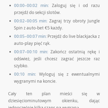
00:00–00:02 min:
Zaloguj się i od razu
przejdź do sekcji slotów.
00:02–00:05 min:
Zagraj trzy obroty Jungle
Spin z auto‑bet €5 każdy.
00:05–00:07 min:
Przejdź do live blackjacka z
auto‑play pięć rąk.
00:07–00:10 min:
Zakończ ostatnią rękę i
odśwież, jeśli chcesz zagrać jeszcze raz
szybko.
00:10 min:
Wyloguj się z ewentualnymi
wygranymi na koncie.
Cały ten plan mieści się w
dziesięciominutowym okienku, dając
jednocześnie kilka szans na wygraną.