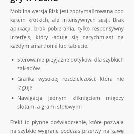
Mobilna wersja Rizk jest zoptymalizowana pod
kątem krótkich, ale intensywnych sesji. Brak
aplikacji, brak pobierania, tylko responsywny
interfejs, który ładuje się natychmiast na
każdym smartfonie lub tablecie.
Sterowanie przyjazne dotykowi dla szybkich
zakładów
Grafika wysokiej rozdzielczości, która nie
laguje
Nawigacja jednym kliknięciem między
slotami a grami stołowymi
Efekt to płynne doświadczenie, które pozwala
na szybkie wygrane podczas przerwy na kawę