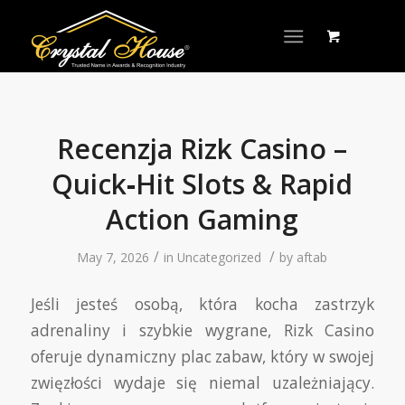
Recenzja Rizk Casino –
Quick‑Hit Slots & Rapid
Action Gaming
/
/
May 7, 2026
in
Uncategorized
by
aftab
Jeśli jesteś osobą, która kocha zastrzyk
adrenaliny i szybkie wygrane, Rizk Casino
oferuje dynamiczny plac zabaw, który w swojej
zwięzłości wydaje się niemal uzależniający.