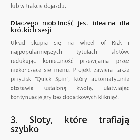
lub w trakcie dojazdu.
Dlaczego mobilność jest idealna dla
krótkich sesji
Układ skupia się na wheel of Rizk i
najpopularniejszych tytułach slotów,
redukując konieczność przewijania przez
niekończące się menu. Projekt zawiera także
przycisk “Quick Spin”, który automatycznie
obstawia ustaloną kwotę, ułatwiając
kontynuację gry bez dodatkowych kliknięć.
3. Sloty, które trafiają
szybko